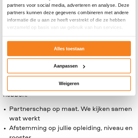
>
Bekijk al onze projecten voor mbo-
partners voor social media, adverteren en analyse. Deze
partners kunnen deze gegevens combineren met andere
studenten
informatie die u aan ze heeft verstrekt of die ze hebben
>
Lees meer over JINC op het mbo
verzameld op basis van uw gebruik van hun services.
JINC staat voor je klaar
Alles toestaan
We stemmen elk project af op jouw
opleiding. Flexibel inzetbaar,
Aanpassen
wetenschappelijk onderbouwd, en altijd
Weigeren
gericht op wat jouw studenten nodig
hebben.
Partnerschap op maat. We kijken samen
wat werkt
Afstemming op jullie opleiding, niveau en
rooster