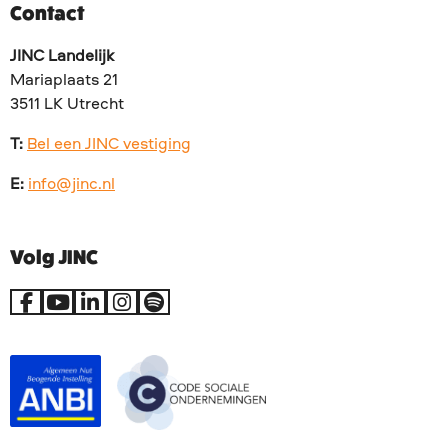
Contact
JINC Landelijk
Mariaplaats 21
3511 LK Utrecht
T:
Bel een JINC vestiging
E:
info@jinc.nl
Volg JINC
Ga
Ga
Ga
Ga
Go
naar
naar
naar
naar
to
Facebook
YouTube
LinkedIn
Instagram
Spotify