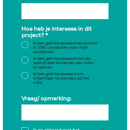
Hoe heb je interesse in dit
project?
*
ik ben geïnteresseerd als school
in JINC-projecten voor mijn
studenten
ik ben geïnteresseerd om als
bedrijf deel te nemen aan mbo-
projecten
ik ben geïnteresseerd om
vrijwilliger te worden op het
mbo
Vraag/ opmerking: