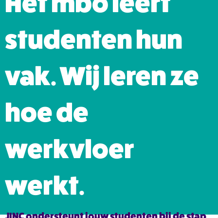
Het mbo leert
studenten hun
vak. Wij leren ze
hoe de
werkvloer
werkt.
JINC ondersteunt jouw studenten bij de stap