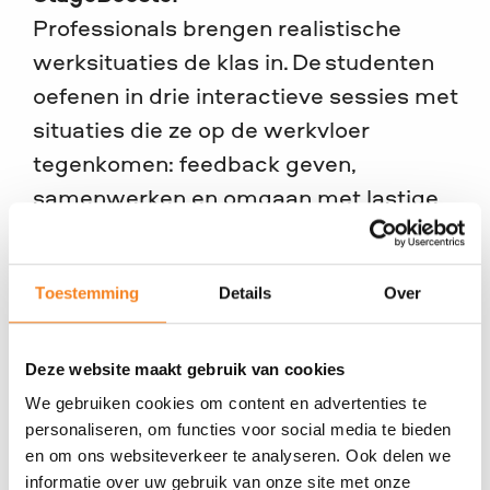
Professionals brengen realistische
werksituaties de klas in. De studenten
oefenen in drie interactieve sessies met
situaties die ze op de werkvloer
tegenkomen: feedback geven,
samenwerken en omgaan met lastige
gesprekken.
>
Lees meer over StageBooster
Toestemming
Details
Over
Daarnaast zijn er pilotprojecten: Carrière
Coach mbo, Bootcamp Werk en
Deze website maakt gebruik van cookies
Beroepsperspectief, waarin studenten
We gebruiken cookies om content en advertenties te
extra begeleiding krijgen richting werk (of
personaliseren, om functies voor social media te bieden
een vervolgopleiding).
en om ons websiteverkeer te analyseren. Ook delen we
informatie over uw gebruik van onze site met onze