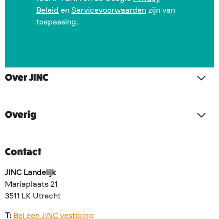
Beleid
en
Servicevoorwaarden
zijn van
toepassing.
Over JINC
Overig
Contact
JINC Landelijk
Mariaplaats 21
3511 LK Utrecht
T:
Bel een JINC vestiging