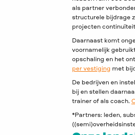
als partner verbonde
structurele bijdrage z
projecten continuïtei
Daarnaast komt onge
voornamelijk gebruikt
opschaling en het on
per vestiging
met bij
De bedrijven en inste
bij en stellen daarna
trainer of als coach.
O
*Partners: leden, su
((semi)overheidsinst