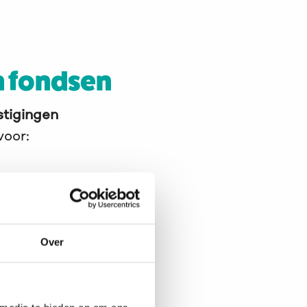
S.A.M.
logo
n fondsen
stigingen
voor:
Over