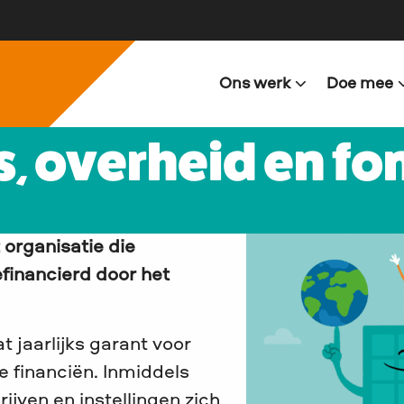
Ons werk
Doe mee
s, overheid en f
t organisatie
die
financierd door het
t jaarlijks garant voor
 financiën. Inmiddels
jven en instellingen zich