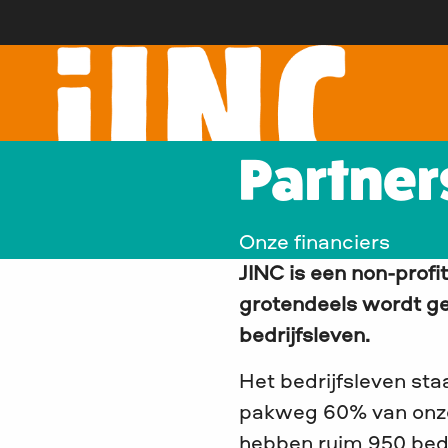
Partner
Onze financiers
JINC is een non-profi
grotendeels wordt ge
bedrijfsleven.
Het bedrijfsleven staa
pakweg 60% van onze
hebben ruim 950 bedri