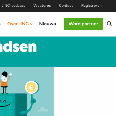
JINC-podcast
Vacatures
Contact
Registreren
Over JINC
Nieuws
Word partner
ondsen