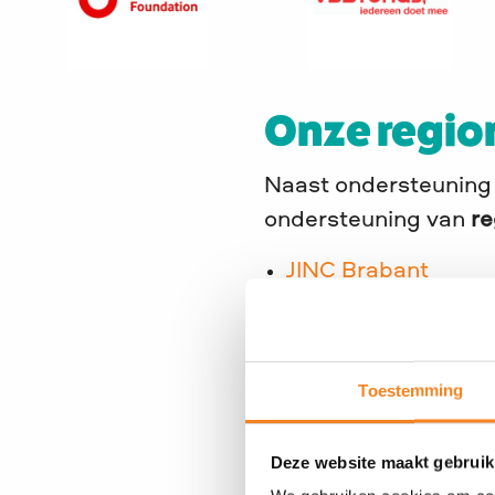
Vodafone
VSB-
Foundation
Fonds
landelijk
Onze region
Naast ondersteuning 
ondersteuning van
re
JINC Brabant
JINC Haaglanden-L
JINC Limburg
JINC Midden-Nede
Toestemming
JINC Noord
JINC Noord-Hollan
Deze website maakt gebruik
JINC Oost