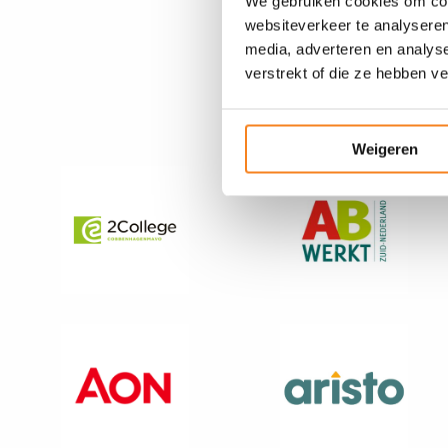
We gebruiken cookies om cont
JINC Rijnmond
websiteverkeer te analyseren
media, adverteren en analys
verstrekt of die ze hebben v
Partners vo
Weigeren