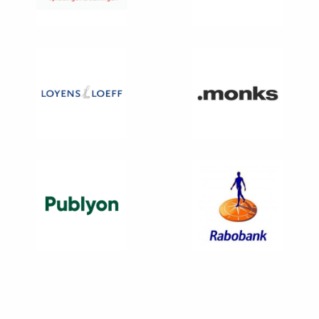
Opleidingen
Ga
naar
Monks
Ga
naar
Rabobank