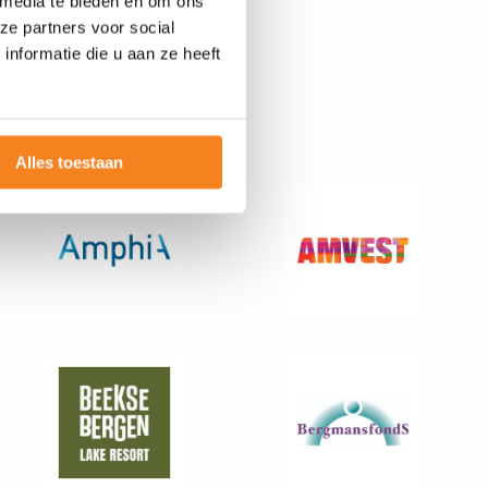
 media te bieden en om ons
ze partners voor social
nformatie die u aan ze heeft
(Brabant)
Alles toestaan