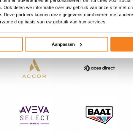
ent en advertenties te personaliseren, om functies voor social
. Ook delen we informatie over uw gebruik van onze site met on
e. Deze partners kunnen deze gegevens combineren met andere i
erzameld op basis van uw gebruik van hun services.
or JINC Brabant-Limburg 
Aanpassen