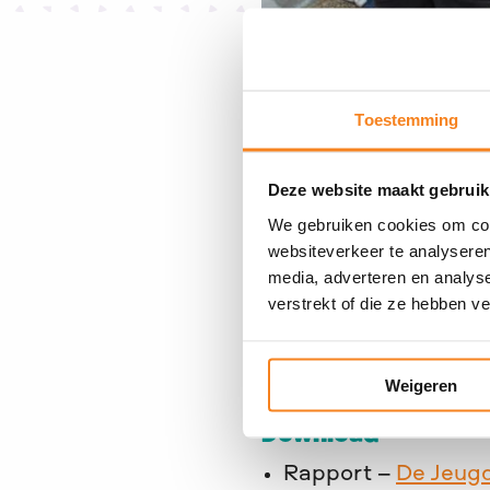
Uit het op 8 novemb
toekomst’ blijkt dat
aangepakt door schol
Toestemming
Het onderzoeksrappor
interventies zoals Bl
Deze website maakt gebruik
We gebruiken cookies om cont
Fabian Dekker, arbei
websiteverkeer te analyseren
projecten bijdragen 
media, adverteren en analys
vergroot, hun zelfve
verstrekt of die ze hebben v
worden versterkt. Eer
succes op de arbeids
Weigeren
Download
Rapport –
De Jeug