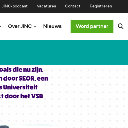
JINC-podcast
Vacatures
Contact
Registreren
Over JINC
Nieuws
Word partner
als die nu zijn,
n door SEOR, een
 Universiteit
t door het VSB