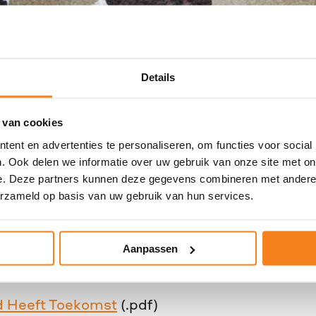
er 2022 gepresenteerde impactonderzoek ‘De 
 de stijgende kansenongelijkheid in Nederland
en, bedrijven en aanvullend onderwijs te lat
Details
t, ‘De jeugd heeft toekomst’, valideert de m
iksemstages, Sollicitatietraining en Carrière C
 van cookies
ent en advertenties te personaliseren, om functies voor social
dssocioloog en hoofdonderzoeker SEOR: “We z
. Ook delen we informatie over uw gebruik van onze site met on
aan de persoonlijke veerkracht van jongeren. 
e. Deze partners kunnen deze gegevens combineren met andere i
rtrouwen en zelfbeeld verbeteren en persoonli
erzameld op basis van uw gebruik van hun services.
der onderzoek heeft laten zien dat veerkracht 
markt.”
Aanpassen
d Heeft Toekomst
(.pdf)