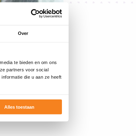
jeugd heeft
 kan worden
en samenwerken.
Over
eerwaarde van JINC’s
oach.
 media te bieden en om ons
ien dat deze
ze partners voor social
Hun leefwereld wordt
nformatie die u aan ze heeft
jke vaardigheden
belangrijk is voor
Alles toestaan