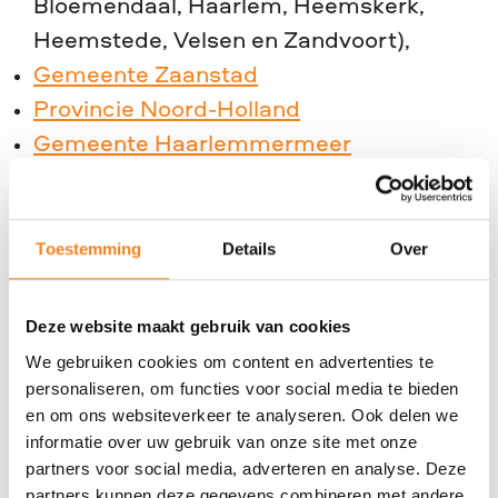
Bloemendaal, Haarlem, Heemskerk,
Heemstede, Velsen en Zandvoort),
Gemeente Zaanstad
Provincie Noord-Holland
Gemeente Haarlemmermeer
Zuid-Limburg (Beek, Beekdaelen,
Eijsden-Margraten, Gulpen-Wittem,
Toestemming
Details
Over
Heerlen, Maastricht, Meerssen,
Simpelveld, Sittard-Geleen, Stein, Vaals,
Deze website maakt gebruik van cookies
Valkenburg aan de Geul en Voerendaal)
We gebruiken cookies om content en advertenties te
Arnhem
personaliseren, om functies voor social media te bieden
en om ons websiteverkeer te analyseren. Ook delen we
Hierdoor kunnen bedrijven met een social
informatie over uw gebruik van onze site met onze
return-verplichting of SROI-eis eenvoudig
partners voor social media, adverteren en analyse. Deze
via JINC invullen.
partners kunnen deze gegevens combineren met andere