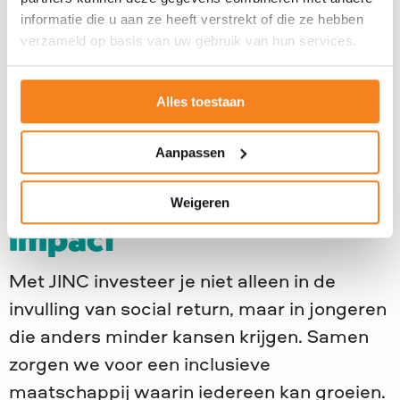
informatie die u aan ze heeft verstrekt of die ze hebben
Werk je in een andere gemeente of
verzameld op basis van uw gebruik van hun services.
provincie? Wij checken direct wat daar
geldt — vaak zijn er ook mogelijkheden.
Alles toestaan
Invulling social return via
Aanpassen
JINC – maak meetbare
Weigeren
impact
Met JINC investeer je niet alleen in de
invulling van social return, maar in jongeren
die anders minder kansen krijgen. Samen
zorgen we voor een inclusieve
maatschappij waarin iedereen kan groeien.