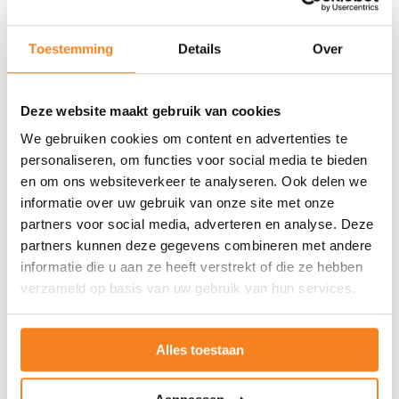
Financiers
Toestemming
Details
Over
Lees meer
Deze website maakt gebruik van cookies
We gebruiken cookies om content en advertenties te
Lees
personaliseren, om functies voor social media te bieden
meer
en om ons websiteverkeer te analyseren. Ook delen we
informatie over uw gebruik van onze site met onze
partners voor social media, adverteren en analyse. Deze
partners kunnen deze gegevens combineren met andere
informatie die u aan ze heeft verstrekt of die ze hebben
verzameld op basis van uw gebruik van hun services.
Alles toestaan
Werken bij JINC
Lees meer