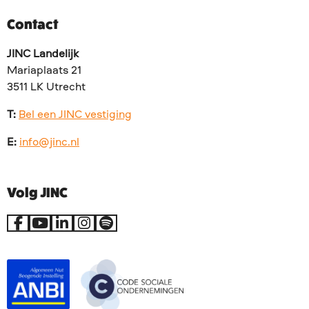
Contact
JINC Landelijk
Mariaplaats 21
3511 LK Utrecht
T:
Bel een JINC vestiging
E:
info@jinc.nl
Volg JINC
Ga
Ga
Ga
Ga
Go
naar
naar
naar
naar
to
Facebook
YouTube
LinkedIn
Instagram
Spotify