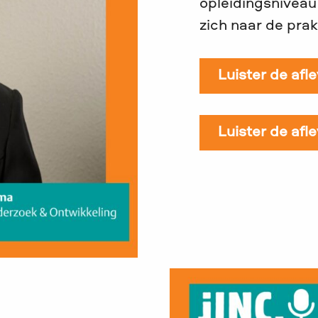
opleidingsniveau
zich naar de prak
Luister de afl
Luister de afl