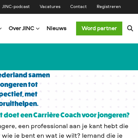
JINC-podcast
Vacatures
Contact
Registreren
Over JINC
Nieuws
Word partner
Nederland samen
jongeren tot
pectief, met
oruithelpen.
at doet een Carrière Coach voor jongeren?
ongere, een professional aan je kant hebt die
r wie je bent en wat je wilt? Iemand die je