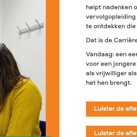
helpt nadenken o
vervolgopleiding
te ontdekken die
Dat is de Carriè
Vandaag: een eerl
voor een jongere
als vrijwilliger 
het hen brengt.
Luister de afl
Luister de afl