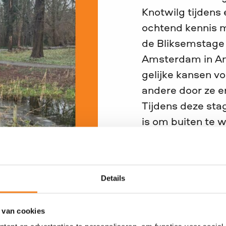
Knotwilg tijdens
ochtend kennis 
de Bliksemstage 
Amsterdam in Ams
gelijke kansen v
andere door ze e
Tijdens deze sta
is om buiten te 
inzichten op én l
buurt.
Een korte maar 
Details
werk. Een afleve
 van cookies