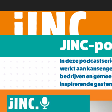
JINC-p
In deze podcastseri
werkt aan kansengel
bedrijven en gemeen
inspirerende gasten