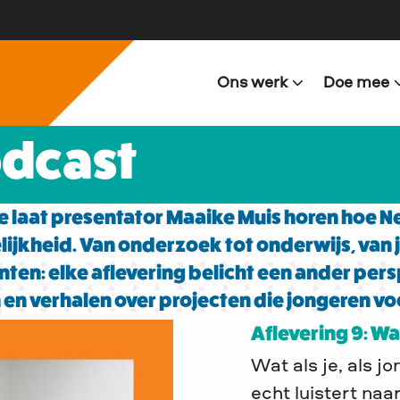
Ons werk
Doe mee
odcast
e laat presentator Maaike Muis horen hoe 
ijkheid. Van onderzoek tot onderwijs, van 
ten: elke aflevering belicht een ander pers
 en verhalen over projecten die jongeren vo
Aflevering 9: W
Wat als je, als j
echt luistert naa