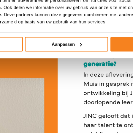
ent en advertenties te personaliseren, om functies voor social
Luister de afl
. Ook delen we informatie over uw gebruik van onze site met on
e. Deze partners kunnen deze gegevens combineren met andere i
erzameld op basis van uw gebruik van hun services.
Luister de afl
Aanpassen
Aflevering 6: H
generatie?
In deze afleveri
Muis in gesprek 
ontwikkeling bij
doorlopende leerl
JINC gelooft dat 
haar talent te o