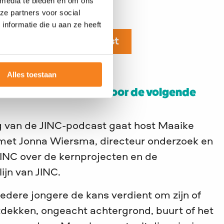
 media te bieden en om ons
evering op Spotify
ze partners voor social
nformatie die u aan ze heeft
evering op Apple Podcast
Alles toestaan
oe maakt JINC impact voor de volgende
ng van de JINC-podcast gaat host Maaike
met Jonna Wiersma, directeur onderzoek en
 JINC over de kernprojecten en de
ijn van JINC.
iedere jongere de kans verdient om zijn of
ntdekken, ongeacht achtergrond, buurt of het