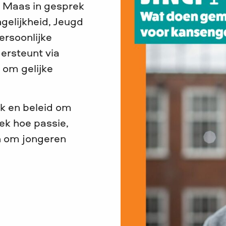
e Maas in gesprek
elijkheid, Jeugd
persoonlijke
ersteunt via
 om gelijke
iek en beleid om
ek hoe passie,
n om jongeren