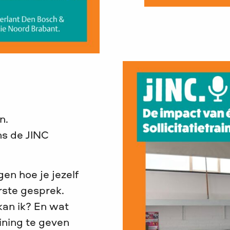
n.
ns de JINC
en hoe je jezelf
rste gesprek.
kan ik? En wat
ining te geven