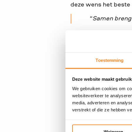
deze wens het beste 
Samen brengen
Belastingvr
Toestemming
Je nalatenschap gaat
betalen over het bedr
Deze website maakt gebruik
We gebruiken cookies om cont
Persoonlijk
websiteverkeer te analyseren
media, adverteren en analys
verstrekt of die ze hebben v
Wil je weten wat je 
opnemen van JINC in j
wisselen? Neem dan c
Weigeren