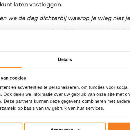
kunt laten vastleggen.
 we de dag dichterbij waarop je wieg niet j
Daniël Roos – voormalig al
ij
Details
 voor 100% naar JINC. We hoeven namelijk gee
ag dat je ons nalaat.
 van cookies
ent en advertenties te personaliseren, om functies voor social
 advies
. Ook delen we informatie over uw gebruik van onze site met on
e. Deze partners kunnen deze gegevens combineren met andere i
erzameld op basis van uw gebruik van hun services.
nalatenschap voor kinderen kan betekenen? He
e testament of wil je hier geheel vrijblijvend
ontact op met Catharina Duschka-Holties. Zij
Aanpassen