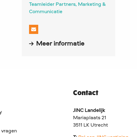
Catharina
Teamleider Partners, Marketing &
Duschka-
Communicatie
Holties
Stuur
een
over
Meer informatie
e-
mail
naar
Catharina
Duschka-
Contact
Holties
JINC Landelijk
y
Mariaplaats 21
3511 LK Utrecht
 vragen