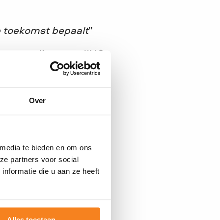
e toekomst bepaalt
gemeen directeur JINC
Over
n erfbelasting te
 media te bieden en om ons
ze partners voor social
nformatie die u aan ze heeft
b je vragen over het
 over van gedachten
 neemt graag de tijd
Alles toestaan