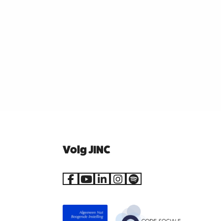
Volg JINC
Ga
Ga
Ga
Ga
Go
naar
naar
naar
naar
to
Facebook
YouTube
LinkedIn
Instagram
Spotify