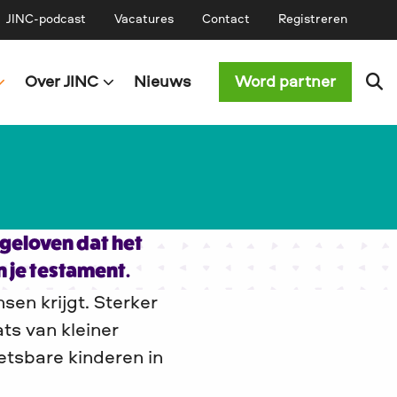
JINC-podcast
Vacatures
Contact
Registreren
Over JINC
Nieuws
Word partner
 geloven dat het
n je testament.
sen krijgt. Sterker
ats van kleiner
etsbare kinderen in