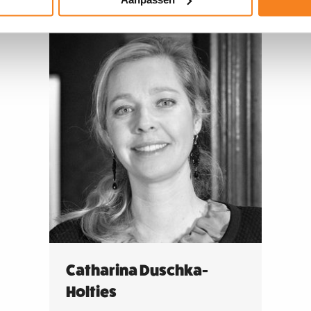
 praten.
Meer
Catharina Duschka-
informatie
Holties
over: