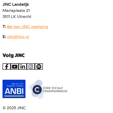
JINC Landelijk
Mariaplaats 21
3511 LK Utrecht
T:
Bel een JINC vestiging
E:
info@jinc.nl
Volg JINC
Ga
Ga
Ga
Ga
Go
naar
naar
naar
naar
to
Facebook
YouTube
LinkedIn
Instagram
Spotify
© 2025 JINC