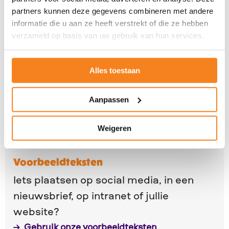
partners kunnen deze gegevens combineren met andere
informatie die u aan ze heeft verstrekt of die ze hebben
Logo en illustratie
verzameld op basis van uw gebruik van hun services.
Privacy en beeldmateriaal
Alles toestaan
Aanpassen
Pers & media
Weigeren
Lees
Voorbeeldteksten
meer
Iets plaatsen op social media, in een
over
nieuwsbrief, op intranet of jullie
Gebruik
website?
onze
Gebruik onze voorbeeldteksten