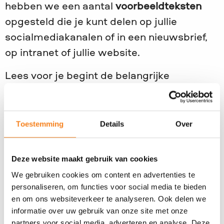
hebben we een aantal
voorbeeldteksten
opgesteld die je kunt delen op jullie
socialmediakanalen of in een nieuwsbrief,
op intranet of jullie website. ​
Lees voor je begint de belangrijke
informatie hieronder over JINC Baas van
Morgen en het maken en delen van
berichten.
Toestemming
Details
Over
Achtergrondinformatie
Deze website maakt gebruik van cookies
We gebruiken cookies om content en advertenties te
personaliseren, om functies voor social media te bieden
Onze missie
en om ons websiteverkeer te analyseren. Ook delen we
informatie over uw gebruik van onze site met onze
Woorden maken een verschil
partners voor social media, adverteren en analyse. Deze