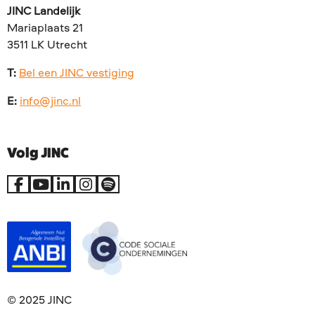
JINC Landelijk
Mariaplaats 21
3511 LK Utrecht
T:
Bel een JINC vestiging
E:
info@jinc.nl
Volg JINC
Ga
Ga
Ga
Ga
Go
naar
naar
naar
naar
to
Facebook
YouTube
LinkedIn
Instagram
Spotify
© 2025 JINC