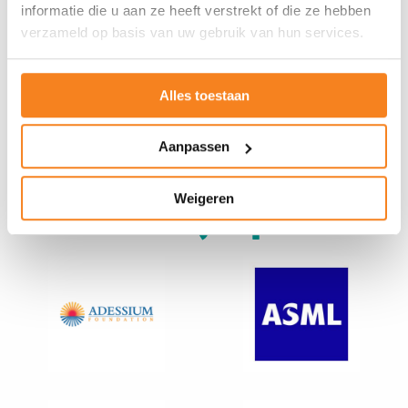
informatie die u aan ze heeft verstrekt of die ze hebben
verzameld op basis van uw gebruik van hun services.
Alles toestaan
Aanpassen
Weigeren
Onze landelijke partners
Ga
Ga
naar
naar
Adessium
ASML
Foundation