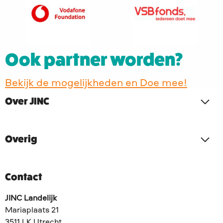
Meritocratie
Company
naar
naar
S.A.M.
logo
Vodafone
VSB-
Foundation
Fonds
landelijk
Ook partner worden?
Bekijk de mogelijkheden en Doe mee!
Over JINC
Overig
Contact
JINC Landelijk
Mariaplaats 21
3511 LK Utrecht