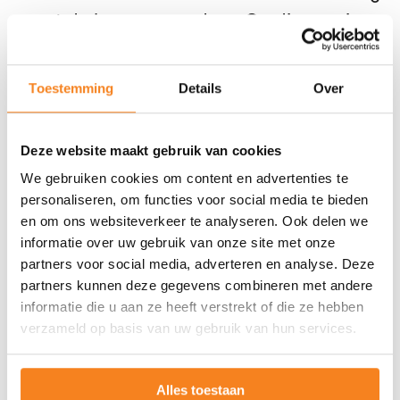
met de leraar en ouders. Op die manier
zorgen we samen voor duidelijkheid en
vertrouwen.
Toestemming
Details
Over
Een veilige en respectvolle sfeer
Iedereen verdient een omgeving waarin
Deze website maakt gebruik van cookies
je je welkom en veilig voelt. We dragen
We gebruiken cookies om content en advertenties te
hier samen verantwoordelijkheid voor
personaliseren, om functies voor social media te bieden
en om ons websiteverkeer te analyseren. Ook delen we
door respectvol met elkaar om te gaan
informatie over uw gebruik van onze site met onze
en alert te zijn op situaties die onprettig
partners voor social media, adverteren en analyse. Deze
of ongelijkwaardig kunnen aanvoelen. Zo
partners kunnen deze gegevens combineren met andere
informatie die u aan ze heeft verstrekt of die ze hebben
creëren we samen een sfeer waarin
verzameld op basis van uw gebruik van hun services.
jongeren zichzelf kunnen laten zien en
groeien.
Alles toestaan