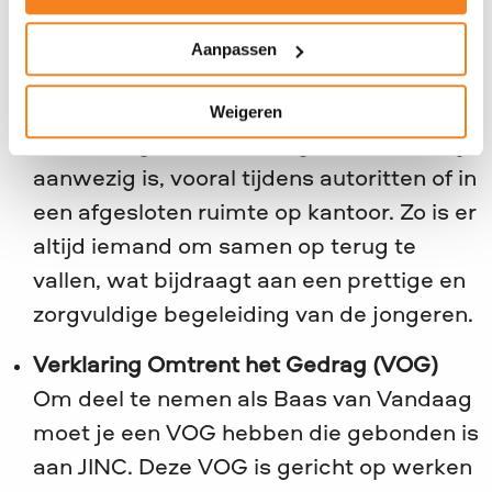
Altijd samen aanwezig
Om een veilige en ontspannen omgeving
Aanpassen
te waarborgen, vragen we dat er naast
de Baas van Vandaag het grootste deel
Weigeren
van de dag ook een collega uit het bedrijf
aanwezig is, vooral tijdens autoritten of in
een afgesloten ruimte op kantoor. Zo is er
altijd iemand om samen op terug te
vallen, wat bijdraagt aan een prettige en
zorgvuldige begeleiding van de jongeren.
Verklaring Omtrent het Gedrag (VOG)
Om deel te nemen als Baas van Vandaag
moet je een VOG hebben die gebonden is
aan JINC. Deze VOG is gericht op werken