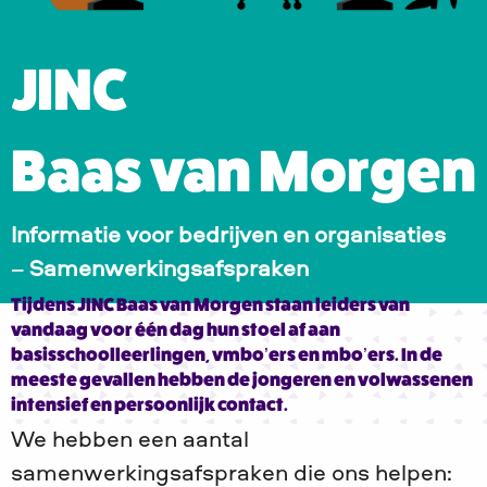
JINC
Baas van Morgen
Informatie voor bedrijven en organisaties
–
Samenwerkingsafspraken
Tijdens JINC Baas van Morgen staan leiders van
vandaag voor één dag hun stoel af aan
basisschoolleerlingen, vmbo’ers en mbo’ers. In de
meeste gevallen hebben de jongeren en volwassenen
intensief en persoonlijk contact.
We hebben een aantal
samenwerkingsafspraken die ons helpen: