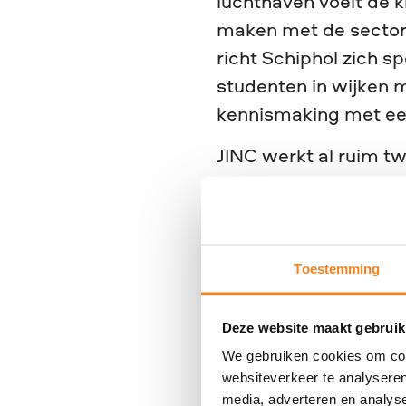
luchthaven voelt de k
maken met de sector,
richt Schiphol zich s
studenten in wijken 
kennismaking met een
JINC werkt al ruim tw
bedrijfsleven met el
organisatie scholen,
sluit naadloos aan b
Toestemming
Patricia Vitalis, COO
het eerst meedeed 
Deze website maakt gebruik
dag over. Zij begon 
We gebruiken cookies om cont
verwachten. Ze eindi
websiteverkeer te analyseren
ideeën voor mij en mi
media, adverteren en analys