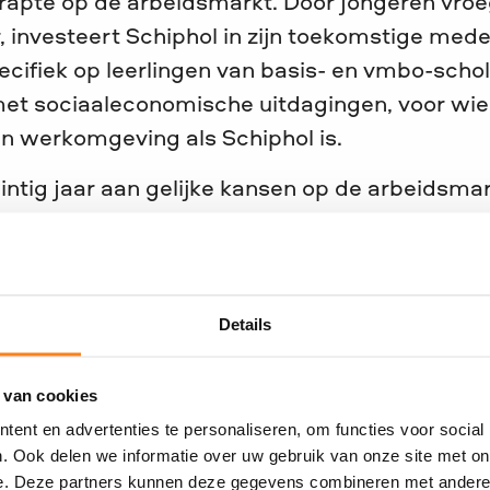
rapte op de arbeidsmarkt. Door jongeren vroeg
 investeert Schiphol in zijn toekomstige med
pecifiek op leerlingen van basis- en vmbo-sch
met sociaaleconomische uitdagingen, voor wie 
 werkomgeving als Schiphol is.
intig jaar aan gelijke kansen op de arbeidsma
kaar te verbinden. Ook in de Metropoolregio 
 jongeren en de wereld van werk. De samenwe
ij die missie: achtergrond mag geen toekomst 
Details
Royal Schiphol Group
:
“Ik leerde JINC kennen t
met
JINC Baas van Morgen
. Een scholiere nam
 van cookies
onwennig maar nieuwsgierig en wist nog niet 
ent en advertenties te personaliseren, om functies voor social
gde de dag vol enthousiasme, met een concree
. Ook delen we informatie over uw gebruik van onze site met on
jn collega’s. Door onze deuren te openen voor
e. Deze partners kunnen deze gegevens combineren met andere i