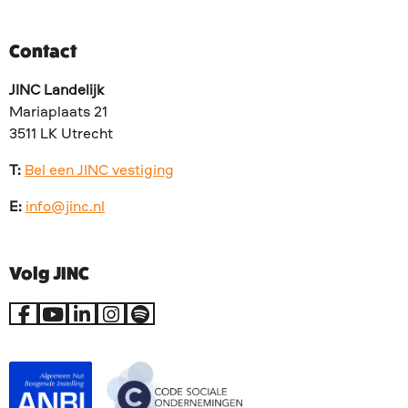
Contact
JINC Landelijk
Mariaplaats 21
3511 LK Utrecht
T:
Bel een JINC vestiging
E:
info@jinc.nl
Volg JINC
Ga
Ga
Ga
Ga
Go
naar
naar
naar
naar
to
Facebook
YouTube
LinkedIn
Instagram
Spotify