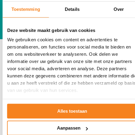
9.8
Toestemming
Details
Over
rapportcijfer - van trainers
Deze website maakt gebruik van cookies
We gebruiken cookies om content en advertenties te
personaliseren, om functies voor social media te bieden en
om ons websiteverkeer te analyseren. Ook delen we
informatie over uw gebruik van onze site met onze partners
voor social media, adverteren en analyse. Deze partners
kunnen deze gegevens combineren met andere informatie di
u aan ze heeft verstrekt of die ze hebben verzameld op basi
van uw gebruik van hun services.
Alles toestaan
Sollicitatietrainingen worden gegeven door
alle JINC vestigingen
.
Aanpassen