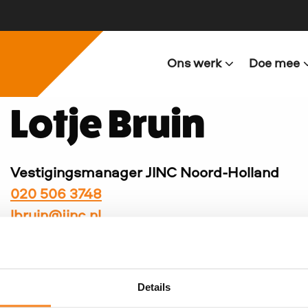
Ons werk
Doe mee
Lotje Bruin
Vestigingsmanager JINC Noord-Holland
020 506 3748
lbruin@jinc.nl
Amsterdam, Beverwijk, Haarlem, Haarlemm
Zaanstad
Details