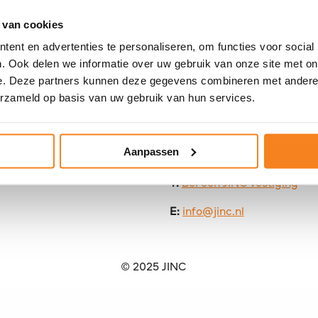
Stuur
 van cookies
een
ent en advertenties te personaliseren, om functies voor social
. Ook delen we informatie over uw gebruik van onze site met on
e-
Contact
e. Deze partners kunnen deze gegevens combineren met andere i
mail
erzameld op basis van uw gebruik van hun services.
naar
JINC Landelijk
y
Lotje
Mariaplaats 21
Aanpassen
Bruin
3511 LK Utrecht
 vragen
T:
Bel een JINC vestiging
E:
info@jinc.nl
© 2025 JINC