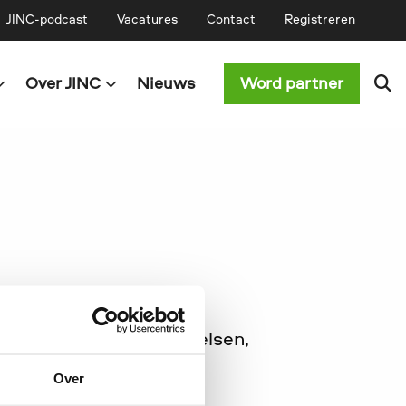
JINC-podcast
Vacatures
Contact
Registreren
Over JINC
Nieuws
Word partner
ermeer, Heemskerk, Velsen,
Over