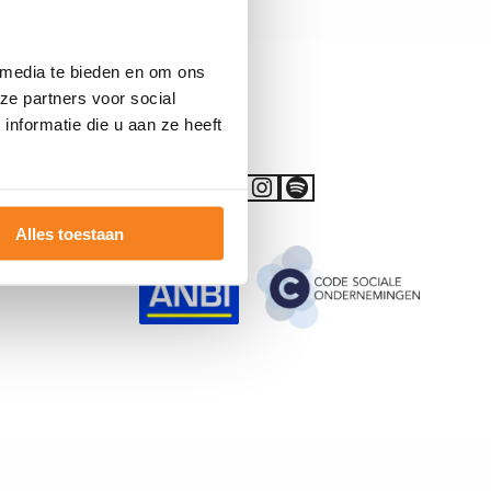
 media te bieden en om ons
ze partners voor social
Volg JINC
nformatie die u aan ze heeft
Ga
Ga
Ga
Ga
Go
Alles toestaan
naar
naar
naar
naar
to
Facebook
YouTube
LinkedIn
Instagram
Spotify