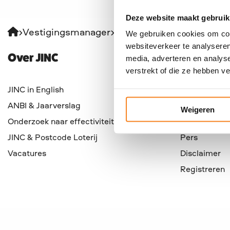
Deze website maakt gebruik
Vestigingsmanager
Lotje Bruin
We gebruiken cookies om cont
websiteverkeer te analyseren
Over JINC
Overig
media, adverteren en analys
verstrekt of die ze hebben v
JINC in English
Privacy polic
ANBI & Jaarverslag
Cookies
Weigeren
Onderzoek naar effectiviteit
Veelgestelde
JINC & Postcode Loterij
Pers
Vacatures
Disclaimer
Registreren