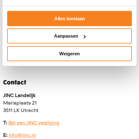
Delft, Den Haag, Leiden
Alles toestaan
Stuur
Over JINC
Aanpassen
een
e-
Weigeren
mail
Overig
naar
Arthur
Contact
van
de
JINC Landelijk
Graaf
Mariaplaats 21
3511 LK Utrecht
T:
Bel een JINC vestiging
E:
info@jinc.nl