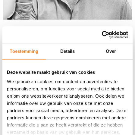
Arthur van de
Toestemming
Details
Over
Graaf
Deze website maakt gebruik van cookies
We gebruiken cookies om content en advertenties te
personaliseren, om functies voor social media te bieden
Vestigingsmanager JINC Haaglanden-
en om ons websiteverkeer te analyseren. Ook delen we
Leiden
informatie over uw gebruik van onze site met onze
06 8305 9258
partners voor social media, adverteren en analyse. Deze
partners kunnen deze gegevens combineren met andere
avandegraaf@jinc.nl
informatie die u aan ze heeft verstrekt of die ze hebben
verzameld op basis van uw gebruik van hun services.