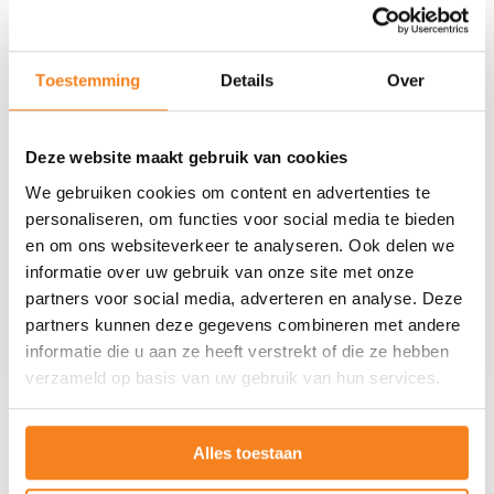
Toestemming
Details
Over
Klik op de afbeelding voor een grotere
Deze website maakt gebruik van cookies
versie
We gebruiken cookies om content en advertenties te
personaliseren, om functies voor social media te bieden
en om ons websiteverkeer te analyseren. Ook delen we
Stakeholdersdialoog
informatie over uw gebruik van onze site met onze
partners voor social media, adverteren en analyse. Deze
JINC
partners kunnen deze gegevens combineren met andere
informatie die u aan ze heeft verstrekt of die ze hebben
Download de .pdf
verzameld op basis van uw gebruik van hun services.
Over JINC
Alles toestaan
Overig