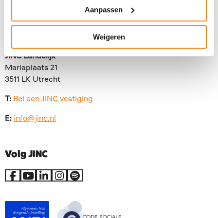
Aanpassen
Contact
Weigeren
JINC Landelijk
Mariaplaats 21
3511 LK Utrecht
T:
Bel een JINC vestiging
E:
info@jinc.nl
Volg JINC
Ga
Ga
Ga
Ga
Go
naar
naar
naar
naar
to
Facebook
YouTube
LinkedIn
Instagram
Spotify