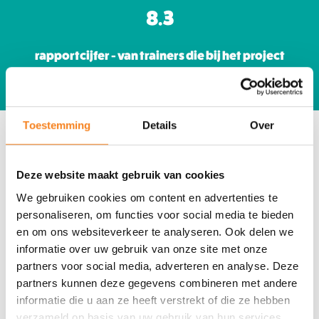
8.3
rapportcijfer - van trainers die bij het project
betrokken waren
Impact
Toestemming
Details
Over
Onze praktische, doelgerichte aanpak
Deze website maakt gebruik van cookies
werkt! Kinderen worden door de lessen
We gebruiken cookies om content en advertenties te
bewuster van de digitale wereld waar ze
personaliseren, om functies voor social media te bieden
zelf dagelijks mee te maken hebben. Ze
en om ons websiteverkeer te analyseren. Ook delen we
leren bovendien hoe wetenschap en
informatie over uw gebruik van onze site met onze
partners voor social media, adverteren en analyse. Deze
techniek kunnen worden ingezet om
partners kunnen deze gegevens combineren met andere
problemen in onze samenleving op te
informatie die u aan ze heeft verstrekt of die ze hebben
lossen, en raken vaak enthousiast over
verzameld op basis van uw gebruik van hun services.