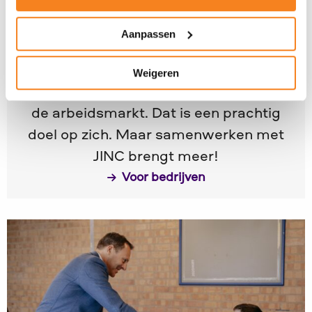
Wat JINC bedrijven te bieden heeft
Aanpassen
Wie JINC steunt, helpt talloze jongeren
uit wijken met een sociaaleconomische
Weigeren
achterstand richting een goede start op
de arbeidsmarkt. Dat is een prachtig
doel op zich. Maar samenwerken met
JINC brengt meer!
Voor bedrijven
Lees
meer
over
Maak