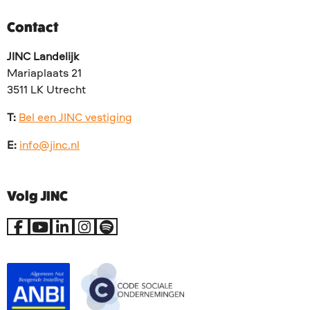
Contact
JINC Landelijk
Mariaplaats 21
3511 LK Utrecht
T:
Bel een JINC vestiging
E:
info@jinc.nl
Volg JINC
Ga
Ga
Ga
Ga
Go
naar
naar
naar
naar
to
Facebook
YouTube
LinkedIn
Instagram
Spotify