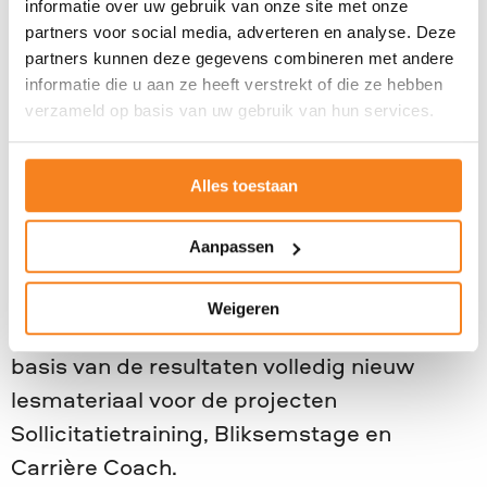
informatie over uw gebruik van onze site met onze
Maak leren speelser en actiever.
partners voor social media, adverteren en analyse. Deze
Houd ook in de projectorganisatie
partners kunnen deze gegevens combineren met andere
rekening met de doelgroep.
informatie die u aan ze heeft verstrekt of die ze hebben
verzameld op basis van uw gebruik van hun services.
Deze principes vormen vanaf nu de basis
voor de verdere ontwikkeling van
Alles toestaan
lesmateriaal binnen JINC.
Aanpassen
Van inzicht naar actie
Onderzoek is pas waardevol als het leidt tot
Weigeren
verbetering. Daarom ontwikkelde we op
basis van de resultaten volledig nieuw
lesmateriaal voor de projecten
Sollicitatietraining, Bliksemstage en
Carrière Coach.