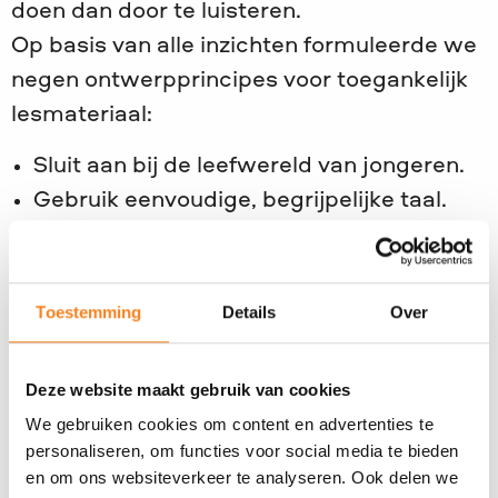
doen dan door te luisteren.
Op basis van alle inzichten formuleerde we
negen ontwerpprincipes voor toegankelijk
lesmateriaal:
Sluit aan bij de leefwereld van jongeren.
Gebruik eenvoudige, begrijpelijke taal.
Maak meer gebruik van beeld en visuele
ondersteuning.
Werk met een duidelijke en herkenbare
Toestemming
Details
Over
structuur.
Zorg voor afwisseling in werkvormen.
Deze website maakt gebruik van cookies
Neem voldoende tijd voor verwerking en
We gebruiken cookies om content en advertenties te
uitleg.
personaliseren, om functies voor social media te bieden
Betrek docenten actief bij de uitvoering.
en om ons websiteverkeer te analyseren. Ook delen we