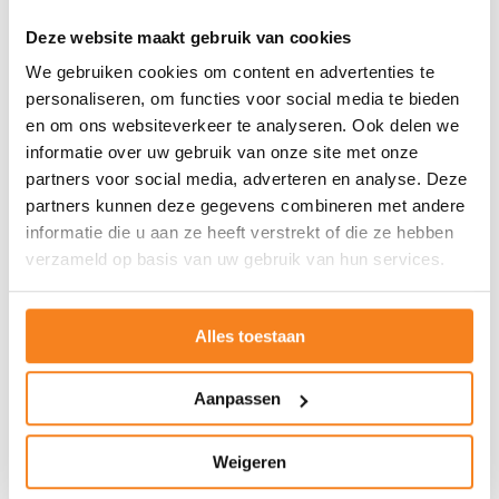
Dat is in de huidige tijd niet meer. Nu
Deze website maakt gebruik van cookies
draait het vooral om snel geld
We gebruiken cookies om content en advertenties te
personaliseren, om functies voor social media te bieden
verdienen.
en om ons websiteverkeer te analyseren. Ook delen we
informatie over uw gebruik van onze site met onze
De kracht van deze gastlessen over
partners voor social media, adverteren en analyse. Deze
financiën zit ook juist in de samenwerking
partners kunnen deze gegevens combineren met andere
tussen de drie bedrijven. ‘We hadden ieder
informatie die u aan ze heeft verstrekt of die ze hebben
verzameld op basis van uw gebruik van hun services.
apart iets kunnen opzetten, maar juist
samen vergroten we die impact. Door onze
krachten te bundelen naar de scholen toe,
Alles toestaan
kunnen we een heel mooi pakket met
gastlessen over verschillende thema’s
Aanpassen
aanbieden, waaronder financiële educatie’
Weigeren
aldus Josine (Deloitte).