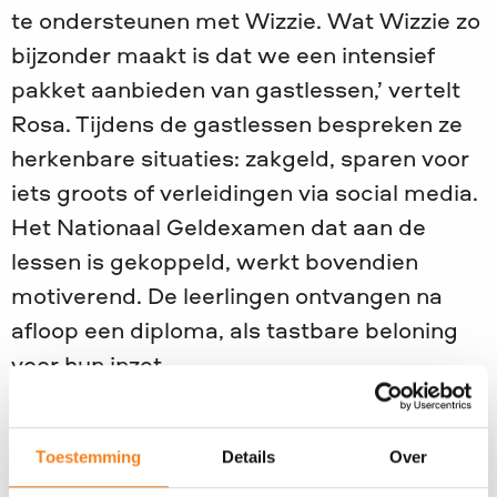
te ondersteunen met Wizzie. Wat Wizzie zo
bijzonder maakt is dat we een intensief
pakket aanbieden van gastlessen,’ vertelt
Rosa. Tijdens de gastlessen bespreken ze
herkenbare situaties: zakgeld, sparen voor
iets groots of verleidingen via social media.
Het Nationaal Geldexamen dat aan de
lessen is gekoppeld, werkt bovendien
motiverend. De leerlingen ontvangen na
afloop een diploma, als tastbare beloning
voor hun inzet.
Als je 10 jaar geleden aan kinderen
vroeg hoe ze geld verdienden, kreeg je
Toestemming
Details
Over
een heitje voor een karweitje te horen.