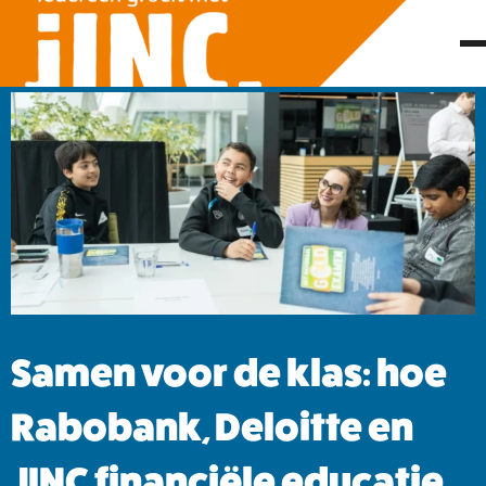
Samen voor de klas: hoe
Rabobank, Deloitte en
JINC financiële educatie