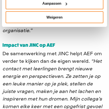
deel te nemen.
“Zo verdelen we de
Aanpassen
werkdruk en blijft deelnemen voor iedereen
werkbaar. Het zorgt ook voor onderlinge
Weigeren
samenwerking en verbinding binnen de
organisatie.”
Impact van JINC op AEF
De samenwerking met JINC helpt AEF om
verder te kijken dan de eigen wereld.
“Het
contact met leerlingen brengt nieuwe
energie en perspectieven. Ze zetten je op
een leuke manier op je plek, stellen de
juiste vragen, maken je aan het lachen en
inspireren met hun dromen. Mijn collega’s
komen elke keer met een opgefrist gevoel