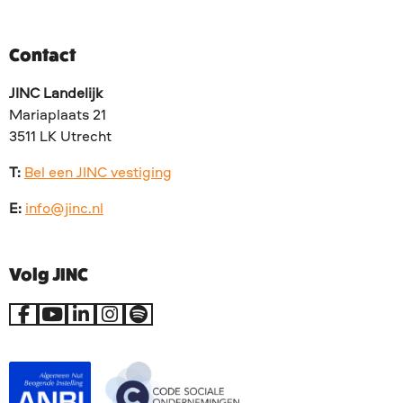
Contact
JINC Landelijk
Mariaplaats 21
3511 LK Utrecht
T:
Bel een JINC vestiging
E:
info@jinc.nl
Volg JINC
Ga
Ga
Ga
Ga
Go
naar
naar
naar
naar
to
Facebook
YouTube
LinkedIn
Instagram
Spotify