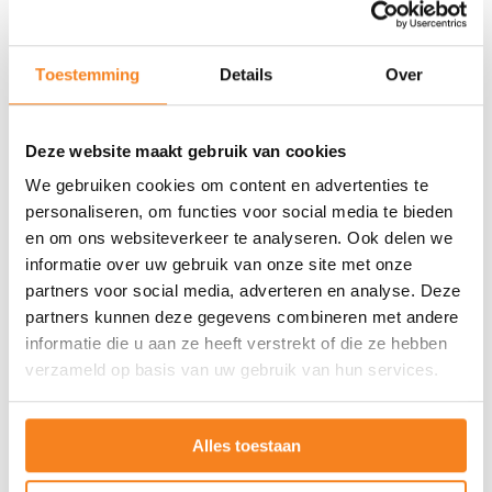
Tijdens de Bliksemstages bij AEF spelen
collega’s verschillende rollen in een
Toestemming
Details
Over
rollenspel. Leerlingen denken mee over
oplossingen voor fictieve problemen, zoals
een fietsenprobleem bij een school.
“Ik
Deze website maakt gebruik van cookies
geniet van de creatieve oplossingen die
We gebruiken cookies om content en advertenties te
personaliseren, om functies voor social media te bieden
leerlingen bedenken en zie het echt als een
en om ons websiteverkeer te analyseren. Ook delen we
waardevolle ervaring voor zowel de
informatie over uw gebruik van onze site met onze
leerlingen als mijn collega’s.”
partners voor social media, adverteren en analyse. Deze
partners kunnen deze gegevens combineren met andere
informatie die u aan ze heeft verstrekt of die ze hebben
Bliksemstage als verbindende factor
verzameld op basis van uw gebruik van hun services.
Bij AEF is deelname aan JINC-activiteiten
vrijwillig. Merel vindt het belangrijk dat
Alles toestaan
verschillende collega’s de kans krijgen om