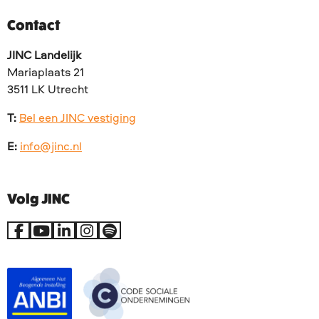
Contact
JINC Landelijk
Mariaplaats 21
3511 LK Utrecht
T:
Bel een JINC vestiging
E:
info@jinc.nl
Volg JINC
Ga
Ga
Ga
Ga
Go
naar
naar
naar
naar
to
Facebook
YouTube
LinkedIn
Instagram
Spotify