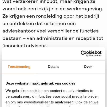
wat verzekeren inhoudt, maar krijgen ze
vooral ook een inkijkje in de werkomgeving.
Ze krijgen een rondleiding door het bedrijf
en ontdekken dat er binnen een
advieskantoor veel verschillende functies
bestaan – van administratie en receptie tot
financieel adviseur.
Doen, ervaren, ontdekken
Toestemming
Details
Over
De leerlingen luisteren niet alleen, maar
gaan ook zelf aan de slag. Met een
belopdracht en een opdracht in het teken
Deze website maakt gebruik van cookies
van advies geven oefenen ze gesprekken
We gebruiken cookies om content en advertenties te
personaliseren, om functies voor social media te bieden
met klanten, stellen ze vragen en geven ze
en om ons websiteverkeer te analyseren. Ook delen we
advies. Zo ontdekken ze hoe een financieel