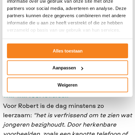
informatie over uw gebruik van onze site met onze
adviseur informatie verzamelt en mensen
partners voor social media, adverteren en analyse. Deze
partners kunnen deze gegevens combineren met andere
helpt bij het maken van de juiste keuzes.
informatie die u aan ze heeft verstrekt of die ze hebben
verzameld op basis van uw gebruik van hun services.
Robert:
“Ze vinden het bellen ontzettend
spannend, maar je leert enorm veel door
het gewoon te proberen.”
Door actief te
Alles toestaan
ervaren en te doen, krijgen de leerlingen
Aanpassen
een realistisch beeld van de financiële
sector.
Weigeren
Win-win voor iedereen
Voor Robert is de dag minstens zo
leerzaam:
“het is verfrissend om te zien wat
jongeren bezighoudt. Door herkenbare
voorbeelden, zoals een kapotte telefoon of