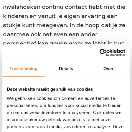
invalshoeken continu contact hebt met die
kinderen en vanuit je eigen ervaring een
stukje kunt meegeven. In de hoop dat je ze
daarmee ook net even een ander
perspectief kan geven waar ze later in hun
leven ook iets aan hebben.
Dat is het mooie van wat JINC aanbiedt.
Toestemming
Details
Over
Dat het juist al die verschillende facetten
zijn, die misschien niet altijd zo expliciet in
Deze website maakt gebruik van cookies
het onderwijsprogramma worden
We gebruiken cookies om content en advertenties te
aangeboden, maar dat ze toch via JINC
personaliseren, om functies voor social media te bieden
daarmee in aanraking komen.
en om ons websiteverkeer te analyseren. Ook delen we
informatie over uw gebruik van onze site met onze
partners voor social media, adverteren en analyse. Deze
Is het onderwerp kansengelijkheid, is dat iets