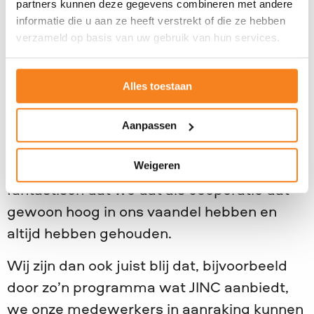
partners kunnen deze gegevens combineren met andere
wat leeft binnen Rabobank?
informatie die u aan ze heeft verstrekt of die ze hebben
Ja, ik denk sowieso dat dat hoort bij de
verzameld op basis van uw gebruik van hun services.
coöperatie zoals Rabobank. Wij zijn ook als
bank eigenlijk ontstaan vanuit een
Alles toestaan
kansenongelijkheid-situatie, de rijke boeren
die de arme boeren hielpen om met name
Aanpassen
in de mechanisatie ook hun investeringen
Weigeren
te kunnen doen. En ik vind het echt
fantastisch dat we dat als coöperatie dat
gewoon hoog in ons vaandel hebben en
altijd hebben gehouden.
Wij zijn dan ook juist blij dat, bijvoorbeeld
door zo’n programma wat JINC aanbiedt,
we onze medewerkers in aanraking kunnen