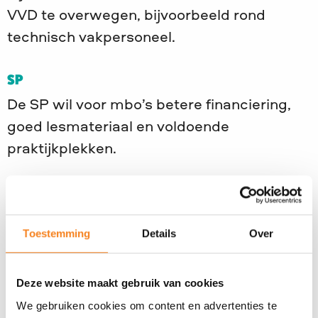
VVD te overwegen, bijvoorbeeld rond
technisch vakpersoneel.
SP
De SP wil voor mbo’s betere financiering,
goed lesmateriaal en voldoende
praktijkplekken.
Onze tip: De SP wil flink investeren in het
onderwijs om mensen uit de armoede te
trekken. JINC benadrukt dat
Toestemming
Details
Over
maatschappelijke organisaties een
belangrijke rol spelen door de praktijk de
Deze website maakt gebruik van cookies
school binnen te brengen en vraagt
We gebruiken cookies om content en advertenties te
hiervoor aandacht.