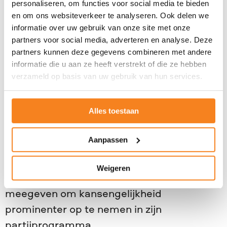
personaliseren, om functies voor social media te bieden
en om ons websiteverkeer te analyseren. Ook delen we
VVD
informatie over uw gebruik van onze site met onze
partners voor social media, adverteren en analyse. Deze
VVD wil het onderwijs meer inrichten op
partners kunnen deze gegevens combineren met andere
tekortsectoren, bijvoorbeeld door het
informatie die u aan ze heeft verstrekt of die ze hebben
opleiden van vakpersoneel binnen techniek.
verzameld op basis van uw gebruik van hun services.
Onze tip: In tijden van groeiende sociale
Alles toestaan
ongelijkheid waarin steeds meer mensen
aan de kant komen te staan, is perspectief
Aanpassen
op – en weten hoe je – een goede baan
krijgt en behoudt cruciaal voor de welvaart
Weigeren
van Nederlanders. JINC wil de VVD
meegeven om kansengelijkheid
prominenter op te nemen in zijn
partijprogramma.