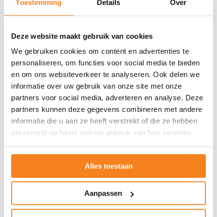
Toestemming
Details
Over
Die woorden raken aan wat we samen
willen bereiken. Niet omdat jongeren het
Deze website maakt gebruik van cookies
niet kunnen, maar omdat sommige
We gebruiken cookies om content en advertenties te
jongeren in onze samenleving net dat extra
personaliseren, om functies voor social media te bieden
steuntje in de rug nodig hebben. En omdat
en om ons websiteverkeer te analyseren. Ook delen we
één betrokken volwassene, één rolmodel,
informatie over uw gebruik van onze site met onze
partners voor social media, adverteren en analyse. Deze
het verschil kan maken.
partners kunnen deze gegevens combineren met andere
informatie die u aan ze heeft verstrekt of die ze hebben
Iedereen kan een rolmodel zijn
verzameld op basis van uw gebruik van hun services.
Met deze landelijke samenwerking willen
JINC en Rabobank laten zien dat iedereen
Alles toestaan
een rolmodel kan zijn, en dat alle jongeren
een rolmodel verdienen: iemand die talent
Aanpassen
ziet, motiveert, meedenkt en helpt bij het
ontwikkelen van vaardigheden, zodat