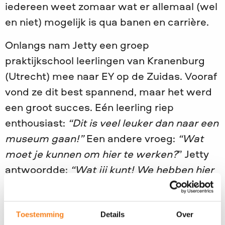
iedereen weet zomaar wat er allemaal (wel
en niet) mogelijk is qua banen en carrière.
Onlangs nam Jetty een groep
praktijkschool leerlingen van Kranenburg
(Utrecht) mee naar EY op de Zuidas. Vooraf
vond ze dit best spannend, maar het werd
een groot succes. Eén leerling riep
enthousiast:
“Dit is veel leuker dan naar een
museum gaan!”
Een andere vroeg:
“Wat
moet je kunnen om hier te werken?
” Jetty
antwoordde:
“Wat jij kunt! We hebben hier
mensen nodig voor allerlei taken: van
gastvrijheid tot IT-ondersteuning. Zo
Toestemming
Details
Over
verkleinen we de afstand tot die