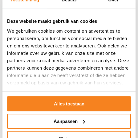
aantekeningen weg te leggen.
“Ik realiseerde me ineens dat niemand van
Deze website maakt gebruik van cookies
ons hier zou staan als onderweg niet
We gebruiken cookies om content en advertenties te
iemand een deur had geopend. Iemand die
personaliseren, om functies voor social media te bieden
vertrouwen gaf. Iemand die een kans bood.
en om ons websiteverkeer te analyseren. Ook delen we
informatie over uw gebruik van onze site met onze
Iemand die zei: kom maar.”
partners voor social media, adverteren en analyse. Deze
partners kunnen deze gegevens combineren met andere
Dat inzicht werd eerder al geraakt tijdens
informatie die u aan ze heeft verstrekt of die ze hebben
een interne presentatie over wat jongeren
verzameld op basis van uw gebruik van hun services.
nodig hebben om zich te ontwikkelen.
“Uiteindelijk blijkt het vaak verrassend
Alles toestaan
eenvoudig. Dat ene zetje. Die ene persoon
die in je gelooft. Die buiten de lijntjes durft
Aanpassen
te kleuren. Die zegt: misschien voldoe je
niet helemaal aan de regels, maar kom toch