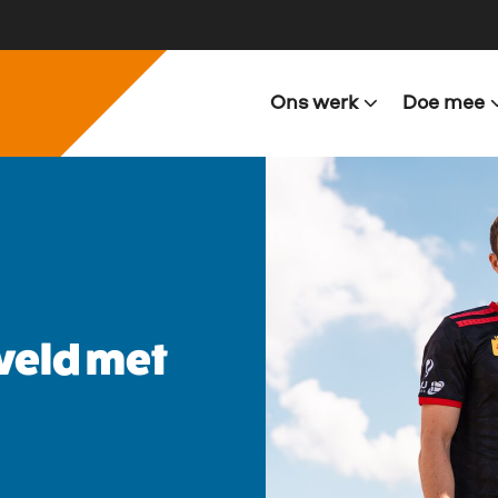
Ons werk
Doe mee
 veld met