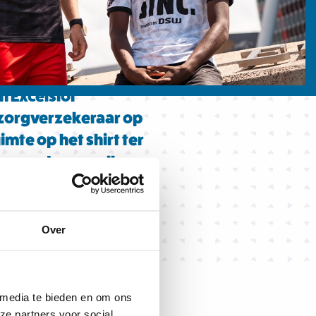
n Excelsior
e zorgverzekeraar op
imte op het shirt ter
 keuze dus gevallen
ppelijke tak van de
 stap voorwaarts
nisaties ervoor
Over
11 juni 2024
 media te bieden en om ons
 shirt prijkt, maar
ze partners voor social