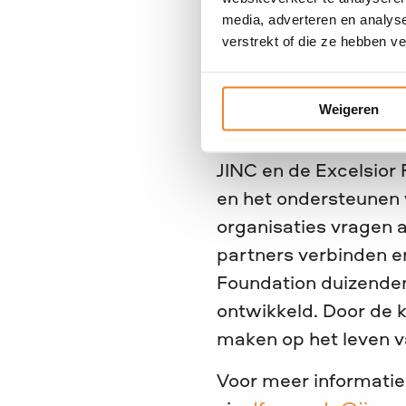
ook een nauwe samen
media, adverteren en analys
verstrekt of die ze hebben v
van de voetbalclub be
bevorderen van sportp
bieden van kansen aa
Weigeren
kunnen gebruiken.
JINC en de Excelsior 
en het ondersteunen 
organisaties vragen 
partners verbinden e
Foundation duizende
ontwikkeld. Door de k
maken op het leven v
Voor meer informati