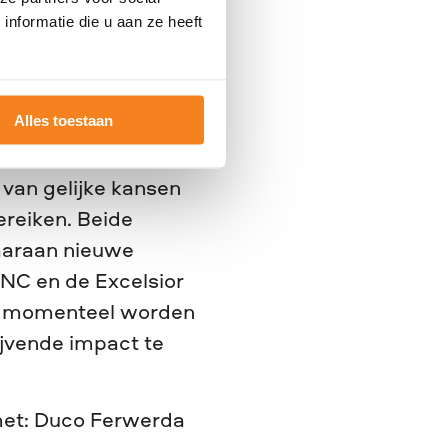
aatschappelijke tak
nformatie die u aan ze heeft
n, zoals het
sstijlen en het
ensen die dat goed
Alles toestaan
 van gelijke kansen
ereiken. Beide
daaraan nieuwe
INC en de Excelsior
ie momenteel worden
ijvende impact te
met: Duco Ferwerda