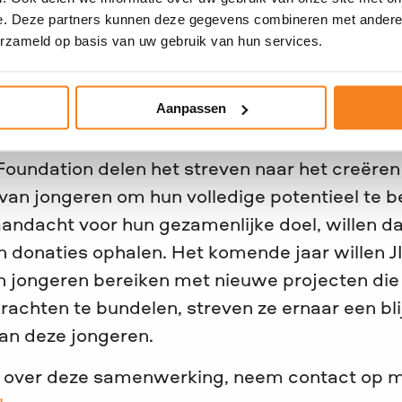
werking met de Excelsior Foundation. Deze m
e. Deze partners kunnen deze gegevens combineren met andere i
erzameld op basis van uw gebruik van hun services.
reikt met diverse maatschappelijke initiatieve
articipatie, het stimuleren van gezonde leven
n kwetsbare groepen, jaarlijks ruim 15.000 m
Aanpassen
Foundation delen het streven naar het creëren
van jongeren om hun volledige potentieel te b
aandacht voor hun gezamenlijke doel, willen 
n donaties ophalen. Het komende jaar willen J
n jongeren bereiken met nieuwe projecten d
rachten te bundelen, streven ze ernaar een bl
an deze jongeren.
e over deze samenwerking, neem contact op 