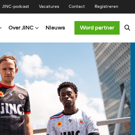
JINC-podcast
Vacatures
Contact
Registreren
Over JINC
Nieuws
Word partner