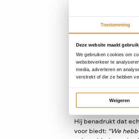
kwaliteitenspel ontdek
doorzettingsvermogen 
Toestemming
faalangst, perfectio
zichzelf te veroordel
mislukt is. Dan laat ik
Deze website maakt gebruik
We gebruiken cookies om cont
Daarnaast begeleidde 
websiteverkeer te analyseren
dansopleiding en de 
media, adverteren en analys
verstrekt of die ze hebben v
aan tot zelfreflectie.
“
portemonnee niet.’”
D
tussen hart en hoofd.
Weigeren
leven.”
Hij benadrukt dat ech
voor biedt:
“We hebben