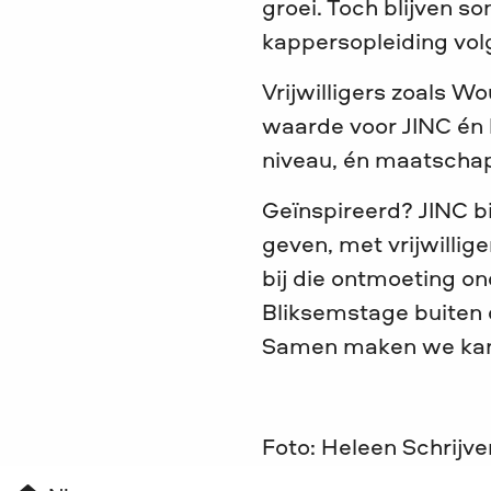
groei. Toch blijven s
kappersopleiding vol
Vrijwilligers zoals 
waarde voor JINC én 
niveau, én maatschap
Geïnspireerd? JINC b
geven, met vrijwillig
bij die ontmoeting on
Bliksemstage buiten 
Samen maken we kans
Foto: Heleen Schrijve