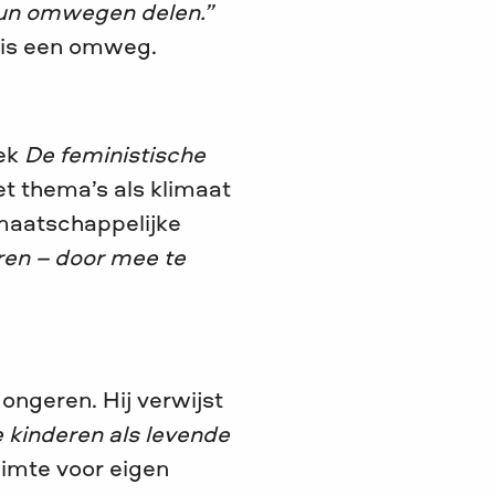
 hun omwegen delen.”
, is een omweg.
oek
De feministische
et thema’s als klimaat
 maatschappelijke
ren – door mee te
ongeren. Hij verwijst
e kinderen als levende
uimte voor eigen