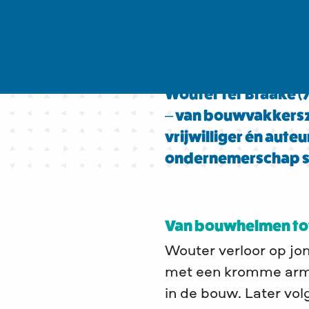
Wouter ter Braake (7
– van bouwvakkerszo
vrijwilliger én auteu
ondernemerschap sa
Van bouwhelmen tot
Wouter verloor op jong
met een kromme arm op
in de bouw. Later vol