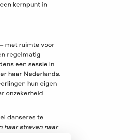
 een kernpunt in
 – met ruimte voor
men regelmatig
jdens een sessie in
ver haar Nederlands.
eerlingen hun eigen
ar onzekerheid
el danseres te
in haar streven naar
et JINC-