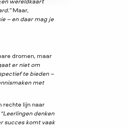
Een wereldkaart
rd.”
Maar,
sie – en daar mag je
lbare dromen, maar
gaat er niet om
pectief te bieden –
 kennismaken met
 rechte lijn naar
.
“Leerlingen denken
r succes komt vaak