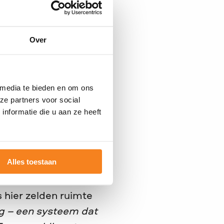
it en
esprek te gaan over
Over
tie te omarmen zonder
perfect moet, óf
 doorgaan.”
 media te bieden en om ons
jke keuze tussen een
ze partners voor social
 te sturen, maar zet
nformatie die u aan ze heeft
sie, maar vergeet je
ft te zijn van kiezen
, staat sterker in het
Alles toestaan
 hier zelden ruimte
g – een systeem dat