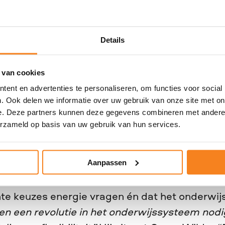
te ze dat haar talent juist ook zit in creativite
– niet alleen in foutloos presteren.”
Door in g
Details
nisme en zelfvertrouwen, leerde ze haar ambi
en.
“Ik zie vaak dat jongeren denken dat het óf 
 zien dat juist groei zit in proberen, bijstellen,
 van cookies
ent en advertenties te personaliseren, om functies voor social
hij een jong talent dat stond voor een moeili
. Ook delen we informatie over uw gebruik van onze site met on
studie verpleegkunde. Wouter begeleidt zonder
e. Deze partners kunnen deze gegevens combineren met andere i
erzameld op basis van uw gebruik van hun services.
Ik zeg dan vaak met een knipoog: ‘Pak die pas
aarmee benadrukt hij dat het geen kwestie hoe
“Wie zijn talenten én de realiteit serieus neemt
Aanpassen
te keuzes energie vragen én dat het onderwijs
 een revolutie in het onderwijssysteem nodi