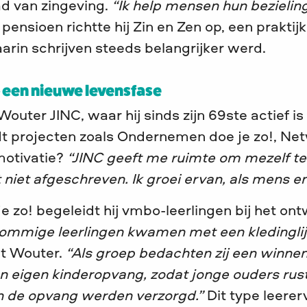
d van zingeving.
“Ik help mensen hun bezielin
jn pensioen richtte hij Zin en Zen op, een prakti
aarin schrijven steeds belangrijker werd.
 – een nieuwe levensfase
outer JINC, waar hij sinds zijn 69ste actief is
idt projecten zoals Ondernemen doe je zo!, Ne
motivatie?
“JINC geeft me ruimte om mezelf te 
 niet afgeschreven. Ik groei ervan, als mens en
 zo! begeleidt hij vmbo-leerlingen bij het on
ommige leerlingen kwamen met een kledinglij
elt Wouter.
“Als groep bedachten zij een winne
n eigen kinderopvang, zodat jonge ouders ru
in de opvang werden verzorgd.”
Dit type leererv