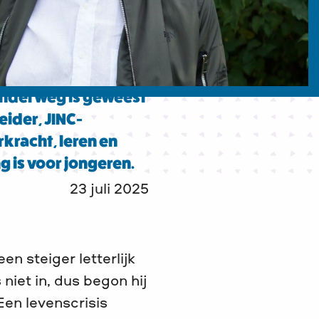
 onderweg is geweest
ider, JINC-
rkracht, leren en
is voor jongeren.
23 juli 2025
en steiger letterlijk
iet in, dus begon hij
Een levenscrisis