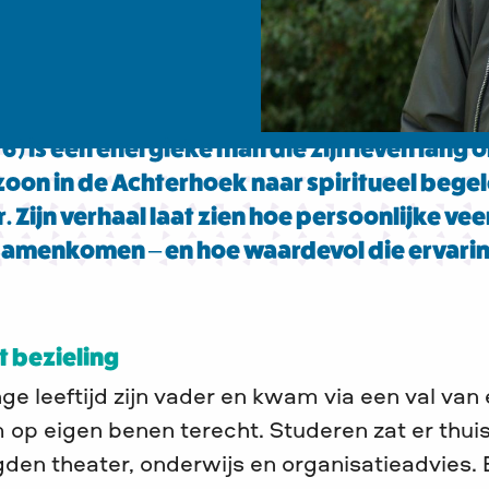
6) is een energieke man die zijn leven lang
on in de Achterhoek naar spiritueel begele
r. Zijn verhaal laat zien hoe persoonlijke vee
menkomen – en hoe waardevol die ervaring 
 bezieling
e leeftijd zijn vader en kwam via een val van e
 eigen benen terecht. Studeren zat er thuis n
gden theater, onderwijs en organisatieadvies. 