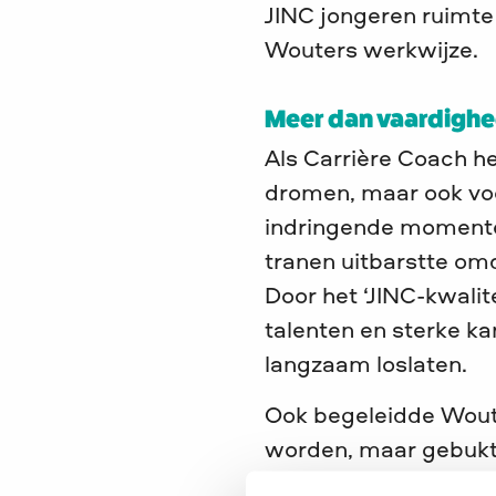
JINC jongeren ruimte
Wouters werkwijze.
Meer dan vaardighe
Als Carrière Coach h
dromen, maar ook voo
indringende momenten 
tranen uitbarstte om
Door het ‘JINC-kwalit
talenten en sterke ka
langzaam loslaten.
Ook begeleidde Wout
worden, maar gebukt 
perfectie en vergat d