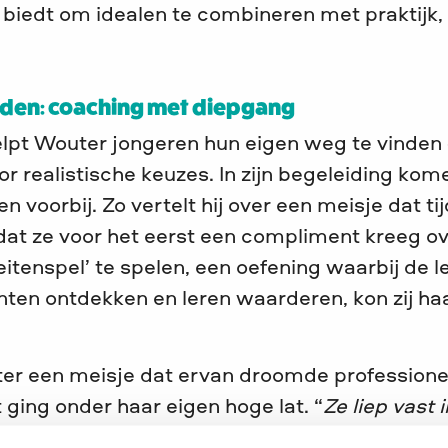
 biedt om idealen te combineren met praktijk,
den: coaching met diepgang
elpt Wouter jongeren hun eigen weg te vinden
r realistische keuzes. In zijn begeleiding ko
voorbij. Zo vertelt hij over een meisje dat ti
dat ze voor het eerst een compliment kreeg o
eitenspel’ te spelen, een oefening waarbij de l
nten ontdekken en leren waarderen, kon zij ha
er een meisje dat ervan droomde professione
ging onder haar eigen hoge lat. “
Ze liep vast 
aarbij haar eigen kracht”
, vertelt hij.
“Tijdens h