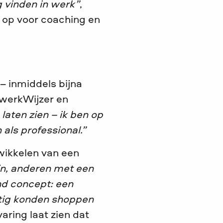
g vinden in werk”
,
jk op voor coaching en
 – inmiddels bijna
twerkWijzer en
laten zien – ik ben op
 als professional.”
twikkelen van een
n, anderen met een
nd concept: een
stig konden shoppen
aring laat zien dat