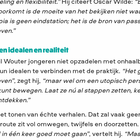
ing en flexibiliteit.”
Hij citeert Oscar Wilde:
“
orkomt is de moeite van het bekijken niet waa
ia is geen eindstation; het is de bron van pas
ven.”
en idealen en realiteit
il Wouter jongeren niet opzadelen met onhaa
un idealen te verbinden met de praktijk.
“Het 
even”
, zegt hij,
“maar wel om een utopisch pers
 kunt bewegen. Laat ze nú al stappen zetten,
ntdekken.”
 het tonen van échte verhalen. Dat zal vaak geen
 route zit vol omwegen, twijfels en doorzetten
l in één keer goed moet gaan”
, vertelt hij.
“Maa