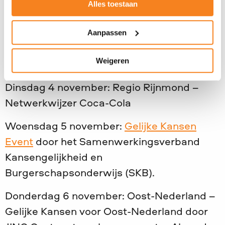
Alles toestaan
Maandag 3 november:
Leidse Week van
Aanpassen
Gelijke Kansen Kick-Off
(landelijk congres)
door gemeente Leiden en Gelijke Kansen
Weigeren
Alliantie
Dinsdag 4 november: Regio Rijnmond –
Netwerkwijzer Coca-Cola
Woensdag 5 november:
Gelijke Kansen
Event
door het Samenwerkingsverband
Kansengelijkheid en
Burgerschapsonderwijs (SKB).
Donderdag 6 november: Oost-Nederland –
Gelijke Kansen voor Oost-Nederland door