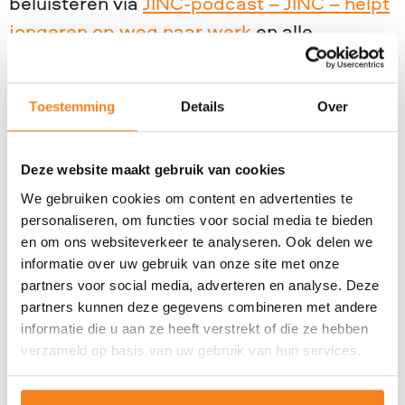
beluisteren via
JINC-podcast – JINC – helpt
jongeren op weg naar werk
en alle
gangbare podcastapps.
Wat gebeurt er tijdens de week?
Toestemming
Details
Over
JINC en andere maatschappelijke
organisaties laten zien wat werkt.
Deze website maakt gebruik van cookies
Trainingen, ontmoetingen met rolmodellen
We gebruiken cookies om content en advertenties te
en projecten waarin jongeren vaardigheden
personaliseren, om functies voor social media te bieden
oefenen zoals ondernemen en debatteren.
en om ons websiteverkeer te analyseren. Ook delen we
informatie over uw gebruik van onze site met onze
Dit jaar doet ook het mbo mee met
partners voor social media, adverteren en analyse. Deze
meerdere JINC-projecten. De week brengt
partners kunnen deze gegevens combineren met andere
organisaties, politiek, scholen, leerlingen en
informatie die u aan ze heeft verstrekt of die ze hebben
verzameld op basis van uw gebruik van hun services.
studenten samen.
Een greep uit het programma: