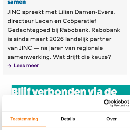
samen
JINC spreekt met Lilian Damen-Evers,
directeur Leden en Coöperatief
Gedachtegoed bij Rabobank. Rabobank
is sinds maart 2026 landelijk partner
van JINC — na jaren van regionale
samenwerking. Wat drijft die keuze?
Lees meer
Blijf verbonden via de
nieuwsbrief
Ja, ik wil op de hoogte blijven van
Toestemming
Details
Over
JINC. Je ontvangt 10x per jaar onze