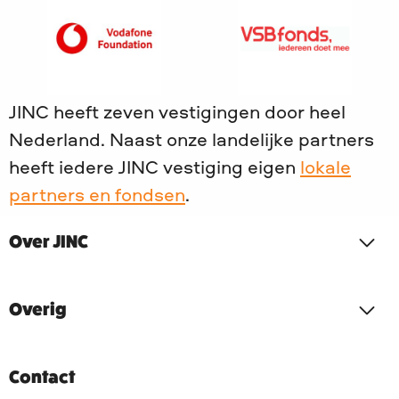
Meritocratie
Company
naar
naar
S.A.M.
logo
Vodafone
VSB-
Foundation
Fonds
landelijk
JINC heeft zeven vestigingen door heel
Nederland. Naast onze landelijke partners
heeft iedere JINC vestiging eigen
lokale
partners en fondsen
.
Over JINC
Overig
Contact