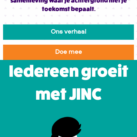
samenleving waar je achtergrond niet je
toekomst bepaalt.
Ons verhaal
Doe mee
Iedereen groeit
met JINC