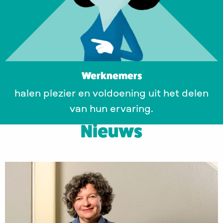
Werknemers
halen plezier en voldoening uit het delen
van hun ervaring.
Nieuws
Lees
meer
over
Je