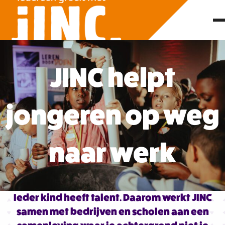
JINC helpt
jongeren op weg
naar werk
Ieder kind heeft talent. Daarom werkt JINC
samen met bedrijven en scholen aan een