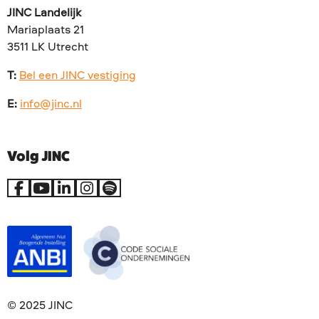
JINC Landelijk
Mariaplaats 21
3511 LK Utrecht
T:
Bel een JINC vestiging
E:
info@jinc.nl
Volg JINC
Ga
Ga
Ga
Ga
Go
naar
naar
naar
naar
to
Facebook
YouTube
LinkedIn
Instagram
Spotify
© 2025 JINC