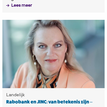
Lees meer
Lees
meer
over
Rabobank
en
JINC:
van
betekenis
zijn
–
Landelijk
samen
Rabobank en JINC: van betekenis zijn –