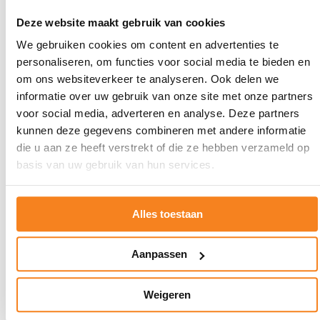
nieuwsbrief met het laatste nieuws,
Deze website maakt gebruik van cookies
succesverhalen en vacatures.
We gebruiken cookies om content en advertenties te
personaliseren, om functies voor social media te bieden en
Schrijf je in
om ons websiteverkeer te analyseren. Ook delen we
informatie over uw gebruik van onze site met onze partners
voor social media, adverteren en analyse. Deze partners
Onze landelijke partners
kunnen deze gegevens combineren met andere informatie
die u aan ze heeft verstrekt of die ze hebben verzameld op
en fondsen
basis van uw gebruik van hun services.
Alles toestaan
Ga
Ga
naar
naar
Aanpassen
Adessium
ASML
Foundation
Weigeren